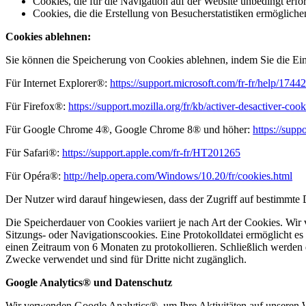
Cookies, die für die Navigation auf der Website unbedingt erf
Cookies, die die Erstellung von Besucherstatistiken ermögliche
Cookies ablehnen:
Sie können die Speicherung von Cookies ablehnen, indem Sie die Eins
Für Internet Explorer®:
https://support.microsoft.com/fr-fr/help/174
Für Firefox®:
https://support.mozilla.org/fr/kb/activer-desactiver-coo
Für Google Chrome 4®, Google Chrome 8® und höher:
https://su
Für Safari®:
https://support.apple.com/fr-fr/HT201265
Für Opéra®:
http://help.opera.com/Windows/10.20/fr/cookies.html
Der Nutzer wird darauf hingewiesen, dass der Zugriff auf bestimmte 
Die Speicherdauer von Cookies variiert je nach Art der Cookies. Wir
Sitzungs- oder Navigationscookies. Eine Protokolldatei ermöglicht es
einen Zeitraum von 6 Monaten zu protokollieren. Schließlich werden
Zwecke verwendet und sind für Dritte nicht zugänglich.
Google Analytics® und Datenschutz
Wir verwenden Google Analytics®, um Ihre Aktivitäten auf unseren W