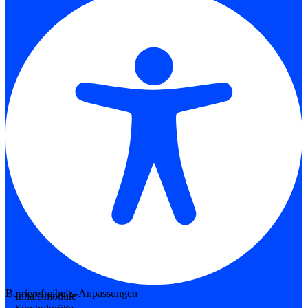
Barrierefreiheits-Anpassungen
Inhaltsmodule