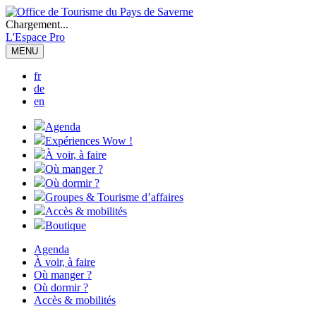
Chargement...
L'Espace Pro
MENU
fr
de
en
Agenda
Expériences Wow !
À voir, à faire
Où manger ?
Où dormir ?
Groupes & Tourisme d’affaires
Accès & mobilités
Boutique
Agenda
À voir, à faire
Où manger ?
Où dormir ?
Accès & mobilités