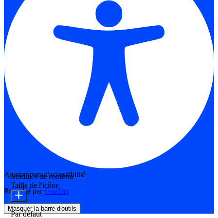
Ajustements d'accessibilité
Modules de contenu
Taille de l'icône
Propulsé par
OneTap
Masquer la barre d'outils
Par défaut