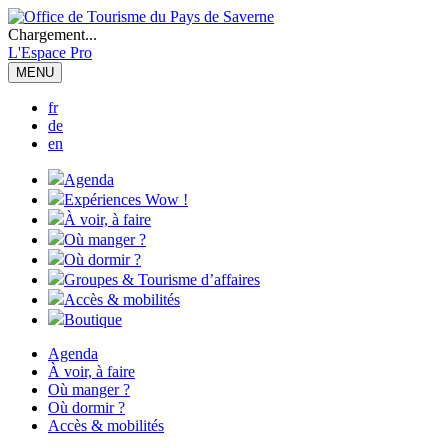
Chargement...
L'Espace Pro
MENU
fr
de
en
Agenda
Expériences Wow !
À voir, à faire
Où manger ?
Où dormir ?
Groupes & Tourisme d’affaires
Accès & mobilités
Boutique
Agenda
À voir, à faire
Où manger ?
Où dormir ?
Accès & mobilités