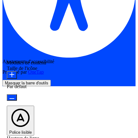
Ajustements d'accessibilité
Modules de contenu
Taille de l'icône
Propulsé par
OneTap
Masquer la barre d'outils
Par défaut
Police lisible