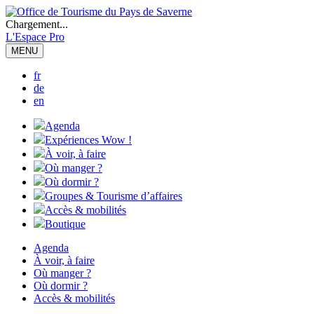
Chargement...
L'Espace Pro
MENU
fr
de
en
Agenda
Expériences Wow !
À voir, à faire
Où manger ?
Où dormir ?
Groupes & Tourisme d’affaires
Accès & mobilités
Boutique
Agenda
À voir, à faire
Où manger ?
Où dormir ?
Accès & mobilités