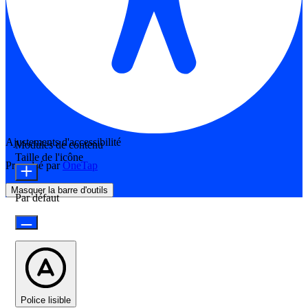
Ajustements d'accessibilité
Modules de contenu
Taille de l'icône
Propulsé par
OneTap
Masquer la barre d'outils
Par défaut
Police lisible