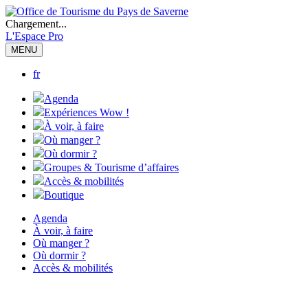
Chargement...
L'Espace Pro
MENU
fr
Agenda
Expériences Wow !
À voir, à faire
Où manger ?
Où dormir ?
Groupes & Tourisme d’affaires
Accès & mobilités
Boutique
Agenda
À voir, à faire
Où manger ?
Où dormir ?
Accès & mobilités