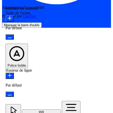
Ajustements d'accessibilité
Modules de contenu
Taille de l'icône
Propulsé par
OneTap
Masquer la barre d'outils
Par défaut
Police lisible
Hauteur de ligne
Par défaut