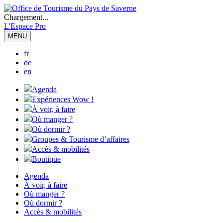
Chargement...
L'Espace Pro
MENU
fr
de
en
Agenda
Expériences Wow !
À voir, à faire
Où manger ?
Où dormir ?
Groupes & Tourisme d’affaires
Accès & mobilités
Boutique
Agenda
À voir, à faire
Où manger ?
Où dormir ?
Accès & mobilités