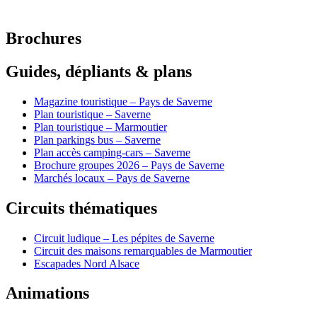
Brochures
Guides, dépliants & plans
Magazine touristique – Pays de Saverne
Plan touristique – Saverne
Plan touristique – Marmoutier
Plan parkings bus – Saverne
Plan accès camping-cars – Saverne
Brochure groupes 2026 – Pays de Saverne
Marchés locaux – Pays de Saverne
Circuits thématiques
Circuit ludique – Les pépites de Saverne
Circuit des maisons remarquables de Marmoutier
Escapades Nord Alsace
Animations