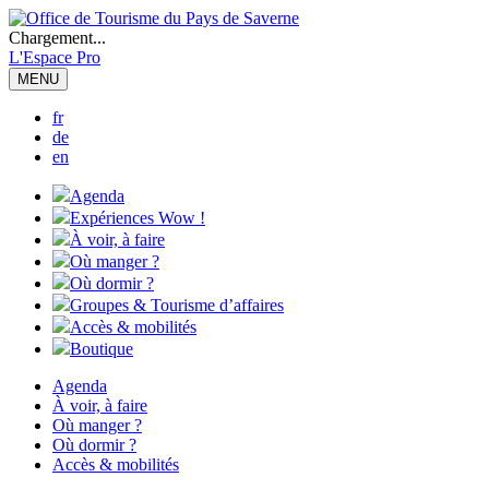
Chargement...
L'Espace Pro
MENU
fr
de
en
Agenda
Expériences Wow !
À voir, à faire
Où manger ?
Où dormir ?
Groupes & Tourisme d’affaires
Accès & mobilités
Boutique
Agenda
À voir, à faire
Où manger ?
Où dormir ?
Accès & mobilités