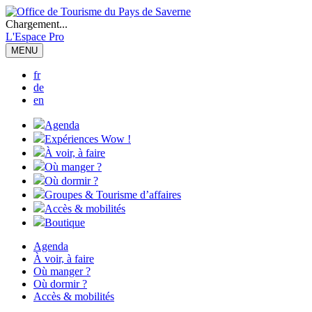
Chargement...
L'Espace Pro
MENU
fr
de
en
Agenda
Expériences Wow !
À voir, à faire
Où manger ?
Où dormir ?
Groupes & Tourisme d’affaires
Accès & mobilités
Boutique
Agenda
À voir, à faire
Où manger ?
Où dormir ?
Accès & mobilités