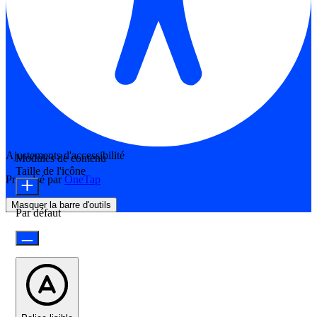
Ajustements d'accessibilité
Modules de contenu
Taille de l'icône
Propulsé par
OneTap
Masquer la barre d'outils
Par défaut