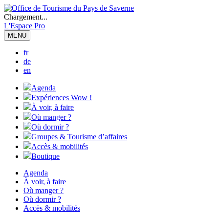
Chargement...
L'Espace Pro
MENU
fr
de
en
Agenda
Expériences Wow !
À voir, à faire
Où manger ?
Où dormir ?
Groupes & Tourisme d’affaires
Accès & mobilités
Boutique
Agenda
À voir, à faire
Où manger ?
Où dormir ?
Accès & mobilités