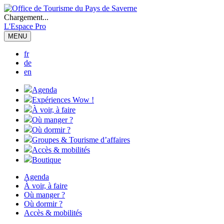
Chargement...
L'Espace Pro
MENU
fr
de
en
Agenda
Expériences Wow !
À voir, à faire
Où manger ?
Où dormir ?
Groupes & Tourisme d’affaires
Accès & mobilités
Boutique
Agenda
À voir, à faire
Où manger ?
Où dormir ?
Accès & mobilités