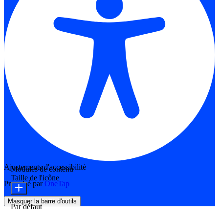
Ajustements d'accessibilité
Modules de contenu
Taille de l'icône
Propulsé par
OneTap
Masquer la barre d'outils
Par défaut