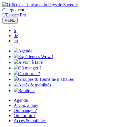
Chargement...
L'Espace Pro
MENU
fr
de
en
Agenda
Expériences Wow !
À voir, à faire
Où manger ?
Où dormir ?
Groupes & Tourisme d’affaires
Accès & mobilités
Boutique
Agenda
À voir, à faire
Où manger ?
Où dormir ?
Accès & mobilités