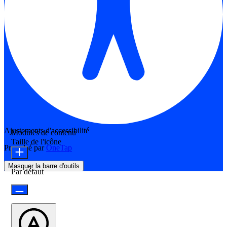
Ajustements d'accessibilité
Modules de contenu
Taille de l'icône
Propulsé par
OneTap
Masquer la barre d'outils
Par défaut