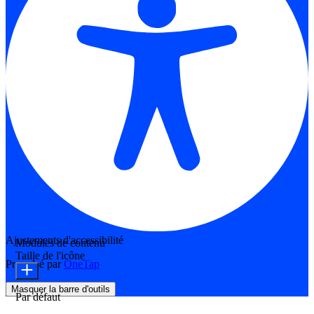
Ajustements d'accessibilité
Modules de contenu
Taille de l'icône
Propulsé par
OneTap
Masquer la barre d'outils
Par défaut