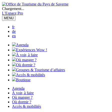
Chargement...
L'Espace Pro
MENU
fr
de
en
Agenda
Expériences Wow !
À voir, à faire
Où manger ?
Où dormir ?
Groupes & Tourisme d’affaires
Accès & mobilités
Boutique
Agenda
À voir, à faire
Où manger ?
Où dormir ?
Accès & mobilités